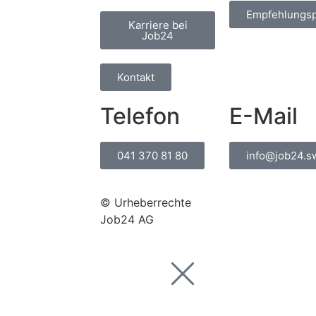
Empfehlungs
Karriere bei
Job24
Kontakt
Telefon
E-Mail
041 370 81 80
info@job24.s
© Urheberrechte
Job24 AG