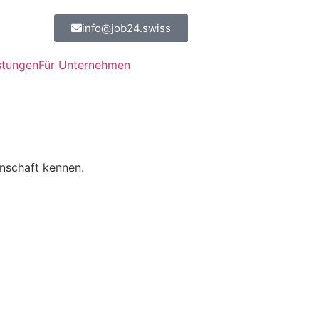
info@job24.swiss
041 370 81 80
Kontakt
stungen
Für Unternehmen
nschaft kennen.